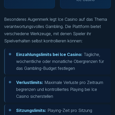
Besonderes Augenmerk legt Ice Casino auf das Thema
verantwortungsvolles Gambling. Die Plattform bietet
verschiedene Werkzeuge, mit denen Spieler ihr
Spielverhalten selbst kontrollieren können:
Einzahlungslimits bei Ice Casino:
Tägliche,
wöchentliche oder monatliche Obergrenzen für
das Gambling-Budget festlegen
Verlustlimits:
Maximale Verluste pro Zeitraum
begrenzen und kontrolliertes Playing bei Ice
Casino sicherstellen
Sitzungslimits:
Playing-Zeit pro Sitzung