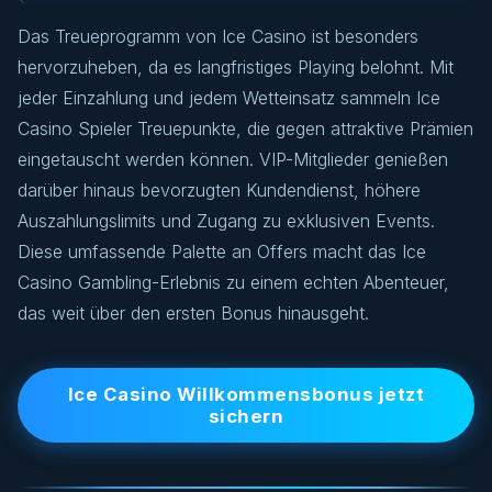
Das Treueprogramm von Ice Casino ist besonders
hervorzuheben, da es langfristiges Playing belohnt. Mit
jeder Einzahlung und jedem Wetteinsatz sammeln Ice
Casino Spieler Treuepunkte, die gegen attraktive Prämien
eingetauscht werden können. VIP-Mitglieder genießen
darüber hinaus bevorzugten Kundendienst, höhere
Auszahlungslimits und Zugang zu exklusiven Events.
Diese umfassende Palette an Offers macht das Ice
Casino Gambling-Erlebnis zu einem echten Abenteuer,
das weit über den ersten Bonus hinausgeht.
Ice Casino Willkommensbonus jetzt
sichern