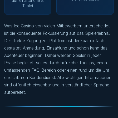
auf Smartphone &
Tablet
Was Ice Casino von vielen Mitbewerbern unterscheidet,
ist die konsequente Fokussierung auf das Spielerlebnis.
Der direkte Zugang zur Plattform ist denkbar einfach
gestaltet: Anmeldung, Einzahlung und schon kann das
Abenteuer beginnen. Dabei werden Spieler in jeder
Phase begleitet, sei es durch hilfreiche Tooltips, einen
umfassenden FAQ-Bereich oder einen rund um die Uhr
erreichbaren Kundendienst. Alle wichtigen Informationen
sind öffentlich einsehbar und in verständlicher Sprache
aufbereitet.