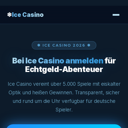
❄
Ice Casino
❄ ICE CASINO 2026 ❄
Bei Ice Casino anmelden
für
Echtgeld-Abenteuer
Ice Casino vereint über 5.000 Spiele mit eiskalter
Optik und heißen Gewinnen. Transparent, sicher
und rund um die Uhr verfügbar für deutsche
Spieler.