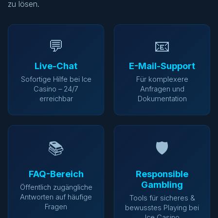
zu lösen.
💬
📧
Live-Chat
E-Mail-Support
Sofortige Hilfe bei Ice
Für komplexere
Casino – 24/7
Anfragen und
erreichbar
Dokumentation
📚
🛡️
FAQ-Bereich
Responsible
Gambling
Öffentlich zugängliche
Antworten auf häufige
Tools für sicheres &
Fragen
bewusstes Playing bei
Ice Casino