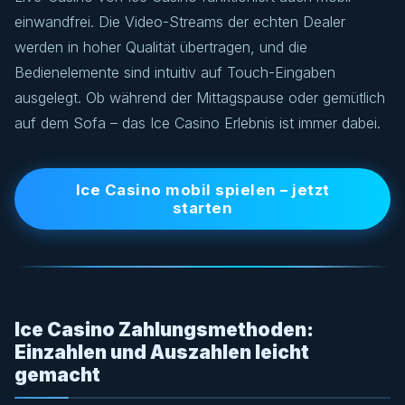
einwandfrei. Die Video-Streams der echten Dealer
werden in hoher Qualität übertragen, und die
Bedienelemente sind intuitiv auf Touch-Eingaben
ausgelegt. Ob während der Mittagspause oder gemütlich
auf dem Sofa – das Ice Casino Erlebnis ist immer dabei.
Ice Casino mobil spielen – jetzt
starten
Ice Casino Zahlungsmethoden:
Einzahlen und Auszahlen leicht
gemacht