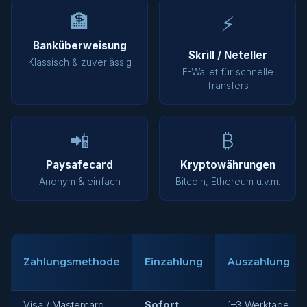
🏦
⚡
Banküberweisung
Skrill / Neteller
Klassisch & zuverlässig
E-Wallet für schnelle
Transfers
📲
₿
Paysafecard
Kryptowährungen
Anonym & einfach
Bitcoin, Ethereum u.v.m.
Zahlungsmethode
Einzahlung
Auszahlung
Visa / Mastercard
Sofort
1–3 Werktage