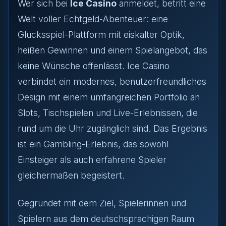
Wer sich bei
Ice Casino
anmeldet, betritt eine
Welt voller Echtgeld-Abenteuer: eine
Glücksspiel-Plattform mit eiskalter Optik,
heißen Gewinnen und einem Spielangebot, das
keine Wünsche offenlässt. Ice Casino
verbindet ein modernes, benutzerfreundliches
Design mit einem umfangreichen Portfolio an
Slots, Tischspielen und Live-Erlebnissen, die
rund um die Uhr zugänglich sind. Das Ergebnis
ist ein Gambling-Erlebnis, das sowohl
Einsteiger als auch erfahrene Spieler
gleichermaßen begeistert.
Gegründet mit dem Ziel, Spielerinnen und
Spielern aus dem deutschsprachigen Raum