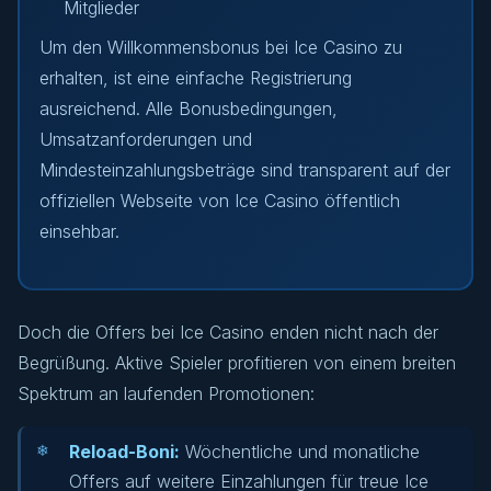
Mitglieder
Um den Willkommensbonus bei Ice Casino zu
erhalten, ist eine einfache Registrierung
ausreichend. Alle Bonusbedingungen,
Umsatzanforderungen und
Mindesteinzahlungsbeträge sind transparent auf der
offiziellen Webseite von Ice Casino öffentlich
einsehbar.
Doch die Offers bei Ice Casino enden nicht nach der
Begrüßung. Aktive Spieler profitieren von einem breiten
Spektrum an laufenden Promotionen:
Reload-Boni:
Wöchentliche und monatliche
Offers auf weitere Einzahlungen für treue Ice