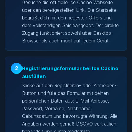
Besuche die offizielle Ice Casino Webseite
über den bereitgestellten Link. Die Startseite
begrüßt dich mit den neuesten Offers und
dem vollständigen Spieleangebot. Der direkte
Zugang funktioniert sowohl über Desktop-
Browser als auch mobil auf jedem Gerät.
Registrierungsformular bei Ice Casino
ausfüllen
Klicke auf den Registrieren- oder Anmelden-
Button und fülle das Formular mit deinen
persönlichen Daten aus: E-Mail-Adresse,
Passwort, Vorname, Nachname,
Geburtsdatum und bevorzugte Währung. Alle
Angaben werden gemäß DSGVO vertraulich
behandelt und durch modernste