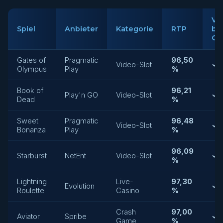
Ve
Spiel
Anbieter
Kategorie
RTP
bei
Ca
Gates of
Pragmatic
96,50
Video-Slot
✓ 
Olympus
Play
%
Book of
96,21
Play'n GO
Video-Slot
✓ 
Dead
%
Sweet
Pragmatic
96,48
Video-Slot
✓ 
Bonanza
Play
%
96,09
Starburst
NetEnt
Video-Slot
✓ 
%
Lightning
Live-
97,30
Evolution
✓ 
Roulette
Casino
%
Crash
97,00
Aviator
Spribe
✓ 
Game
%