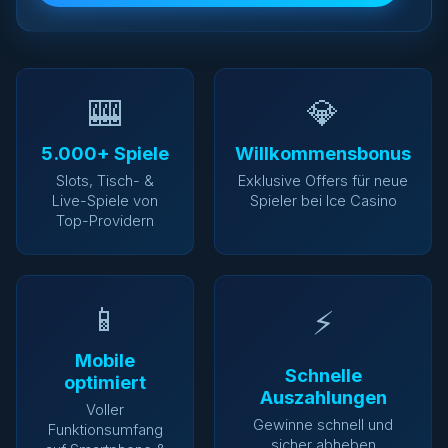
🎰
💎
5.000+ Spiele
Willkommensbonus
Slots, Tisch- &
Exklusive Offers für neue
Live-Spiele von
Spieler bei Ice Casino
Top-Providern
📱
⚡
Mobile
Schnelle
optimiert
Auszahlungen
Voller
Gewinne schnell und
Funktionsumfang
sicher abheben