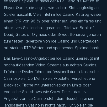
erfahrene Spieler ist dabei der RTP – also die Return-to-
Player-Quote, die angibt, wie viel ein Slot langfristig an
Spieler auszahlt. Viele Titel im Ice Casino Katalog weisen
einen RTP von 96 % oder höher auf, was ein faires und
attraktives Spielerlebnis garantiert. Titel wie Book of
Dead, Gates of Olympus oder Sweet Bonanza gehören
zum festen Repertoire von Ice Casino und überzeugen
mit starken RTP-Werten und spannender Spielmechanik.
Das Live-Casino-Angebot bei Ice Casino überzeugt mit
hochauflösenden Video-Streams aus echten Studios.
Erfahrene Dealer führen professionell durch klassische
Casinospiele. Ob Mehrspieler-Roulette, verschiedene
Blackjack-Tische mit unterschiedlichen Limits oder
exotische Spielshows wie Crazy Time – das Live-
Angebot von Ice Casino steht dem Besuch in einem
landbasierten Casino in nichts nach. Für Spieler, die